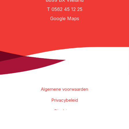
8899 BX Vlieland
T
0562 45 12 25
Google Maps
Algemene voorwaarden
Privacybeleid
Disclaimer