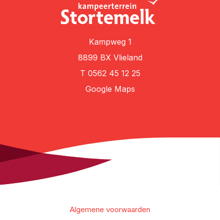
Kampweg 1
8899 BX Vlieland
T
0562 45 12 25
Google Maps
Algemene voorwaarden