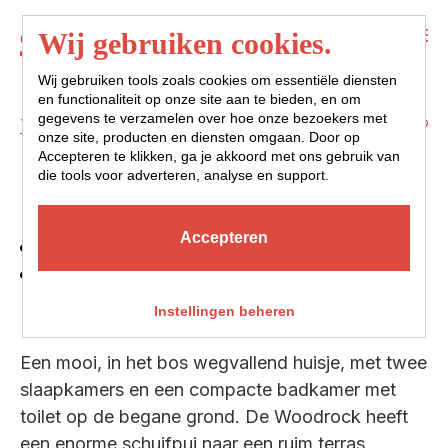
Menu
Wij gebruiken cookies.
Wij gebruiken tools zoals cookies om essentiële diensten
en functionaliteit op onze site aan te bieden, en om
gegevens te verzamelen over hoe onze bezoekers met
Terug naar overzicht
onze site, producten en diensten omgaan. Door op
Accepteren te klikken, ga je akkoord met ons gebruik van
KEI
die tools voor adverteren, analyse en support.
Accepteren
4 personen
2 slaapkamers
huisdieren niet toegestaan
Instellingen beheren
Een mooi, in het bos wegvallend huisje, met twee
slaapkamers en een compacte badkamer met
toilet op de begane grond. De Woodrock heeft
een enorme schuifpui naar een ruim terras,