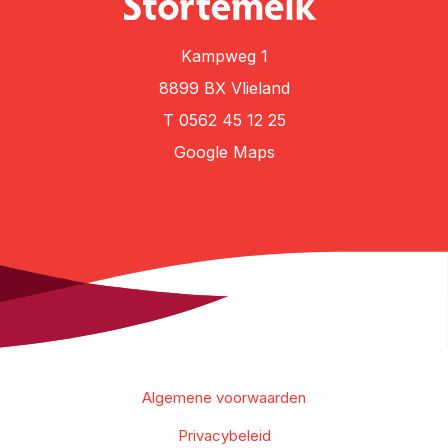
Kampweg 1
8899 BX Vlieland
T
0562 45 12 25
Google Maps
Algemene voorwaarden
Privacybeleid