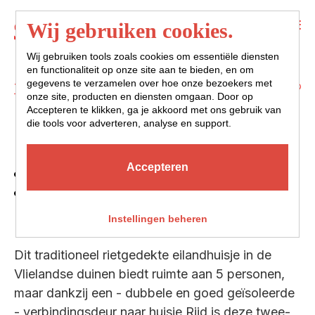
Menu
Wij gebruiken cookies.
Wij gebruiken tools zoals cookies om essentiële diensten
en functionaliteit op onze site aan te bieden, en om
gegevens te verzamelen over hoe onze bezoekers met
Terug naar overzicht
onze site, producten en diensten omgaan. Door op
Accepteren te klikken, ga je akkoord met ons gebruik van
DUYN
die tools voor adverteren, analyse en support.
Accepteren
5 personen
3 slaapkamers
wasmachine & droger
Instellingen beheren
Dit traditioneel rietgedekte eilandhuisje in de
Vlielandse duinen biedt ruimte aan 5 personen,
maar dankzij een - dubbele en goed geïsoleerde
- verbindingsdeur naar huisje Rijd is deze twee-