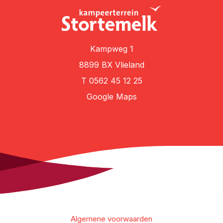
Kampweg 1
8899 BX Vlieland
T
0562 45 12 25
Google Maps
Algemene voorwaarden