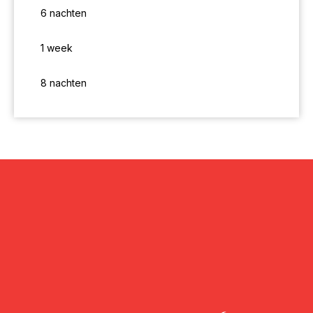
14
15
16
17
18
19
20
6 nachten
3
4
5
6
7
8
9
21
22
23
24
25
26
27
1 week
10
11
12
13
14
15
16
28
29
30
8 nachten
17
18
19
20
21
22
23
24
25
26
27
28
29
30
31
September
2026
Ma
Di
Wo
Do
Vr
Za
Zo
1
2
3
4
5
6
7
8
9
10
11
12
13
14
15
16
17
18
19
20
21
22
23
24
25
26
27