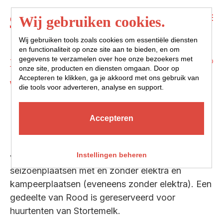
Menu
Wij gebruiken cookies.
Wij gebruiken tools zoals cookies om essentiële diensten
en functionaliteit op onze site aan te bieden, en om
gegevens te verzamelen over hoe onze bezoekers met
Terug naar overzicht
onze site, producten en diensten omgaan. Door op
Accepteren te klikken, ga je akkoord met ons gebruik van
VAK ROOD
die tools voor adverteren, analyse en support.
Accepteren
Het terrein van Vak Rood is mooi egaal en ligt
Instellingen beheren
vlakbij een duinovergang naar het strand. Er zijn
seizoenplaatsen mét en zonder elektra en
kampeerplaatsen (eveneens zonder elektra). Een
gedeelte van Rood is gereserveerd voor
huurtenten van Stortemelk.