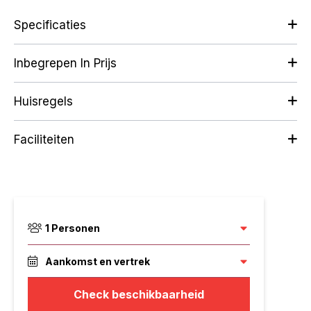
Specificaties
Inbegrepen In Prijs
Huisregels
Faciliteiten
1
Personen
Aankomst en vertrek
Check beschikbaarheid
Augustus
2026
Personen vanaf 11 jaar