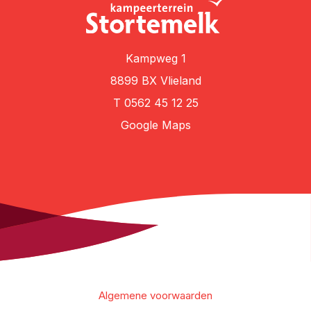
28
29
30
Kampweg 1
8899 BX Vlieland
T
0562 45 12 25
Google Maps
Algemene voorwaarden