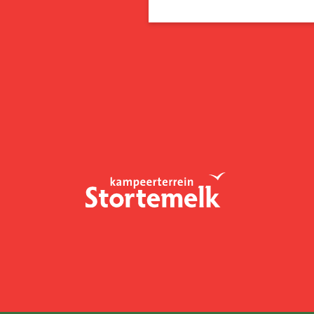
Boshuisjes
(26)
Groepen
(0)
Ma
3
10
17
24
31