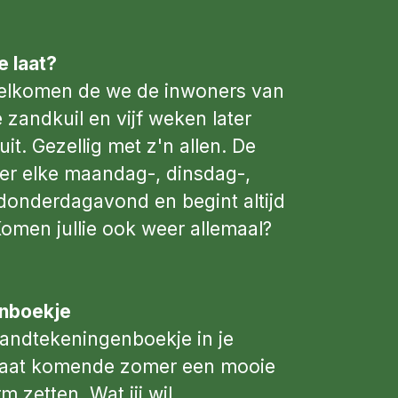
 laat?
welkomen de we de inwoners van
zandkuil en vijf weken later
it. Gezellig met z'n allen. De
 er elke maandag-, dinsdag-,
onderdagavond en begint altijd
omen jullie ook weer allemaal?
nboekje
handtekeningenboekje in je
 laat komende zomer een mooie
m zetten. Wat jij wil.