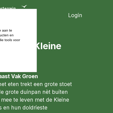
Login
e aan te
ucten en
ie tools voor
en
De Kleine
naast Vak Groen
et eten trekt een grote stoet
de grote duinpan nèt buiten
 mee te leven met de Kleine
s en hun doldrieste