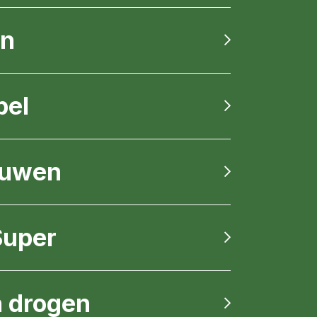
en
pel
ouwen
Super
 drogen