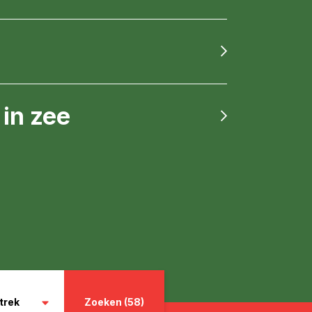
in zee
trek
Zoeken (58)