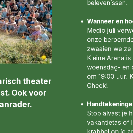
belevenissen.
Wanneer en hoe
Medio juli ver
onze beroemde 
zwaaien we ze u
Kleine Arena is
woensdag- en d
om 19:00 uur. K
arisch theater
Check!
st. Ook voor
anrader.
Handtekeninge
Stop alvast je 
vakantietas of
krabbel op je ar