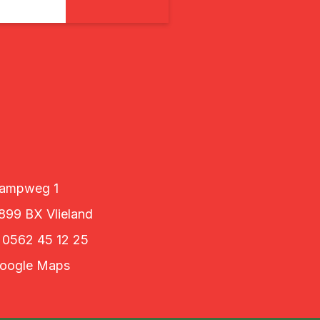
isjes
(9)
Zo
6
ampweg 1
13
899 BX Vlieland
20
T
0562 45 12 25
27
oogle Maps