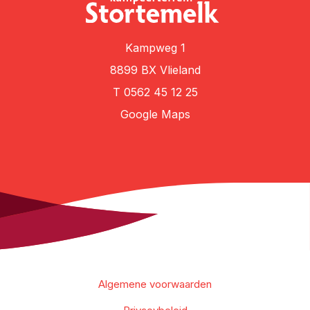
Kampweg 1
8899 BX Vlieland
T
0562 45 12 25
Google Maps
Algemene voorwaarden