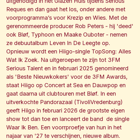
uitgenodigd in het Glazen Huis tijdens Serious
Reques en dan gaat het los, onder andere met
voorprogramma’s voor Krezip en Wies. Met de
gerenommeerde producer Rob Peters - hij 'deed'
ook Bløf, Typhoon en Maake Ouboter - nemen
ze debuutalbum Leven In De Leegte op.
Opnieuw wordt een Hiigo-single TopSong: Alles
Wat Ik Zoek. Na uitgeroepen te zijn tot 3FM
Serious Talent en in februari 2025 genomineerd
als 'Beste Nieuwkokers' voor de 3FM Awards,
staat Hiigo op Concert at Sea en Dauwpop en
gaat daarna uit clubtouren met Bløf. In een
uitverkochte Pandorazaal (TivoliVredenburg)
geeft Hiigo in februari 2026 de grootste eigen
show tot dan toe en lanceert de band de single
Waar Ik Ben. Een voorrproefje van hun in het
najaar van '27 te verschijnen, nieuwe album.