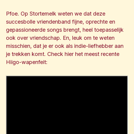
Pfoe. Op Stortemelk weten we dat deze
succesbolle vriendenband fijne, oprechte en
gepassioneerde songs brengt, heel toepasselijk
ook over vriendschap. En, leuk om te weten
misschien, dat je er ook als indie-liefhebber aan
je trekken komt. Check hier het meest recente
Hiigo-wapenfeit: