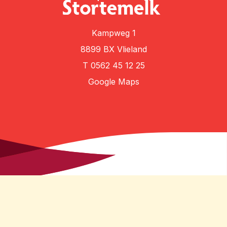
Kampweg 1
8899 BX Vlieland
T
0562 45 12 25
Google Maps
Algemene voorwaarden
Privacybeleid