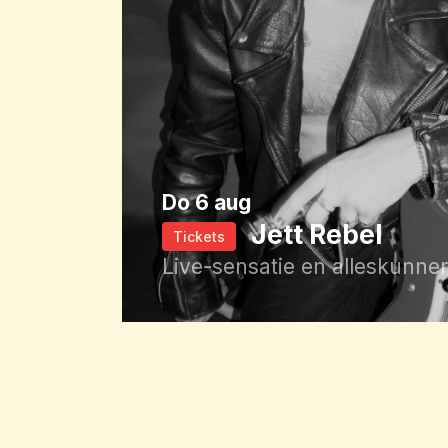
do 6 aug
Jett Rebel
Tickets
Live-sensatie en alleskunner