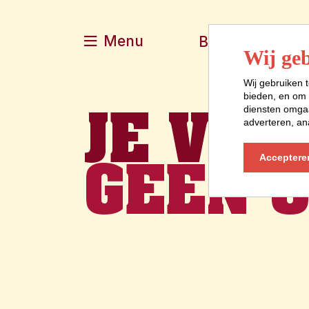
Menu
Boek je verblijf
Wij geb
Wij gebruiken t
bieden, en om 
JE VER
diensten omgaa
adverteren, an
GEEN O
Acceptere