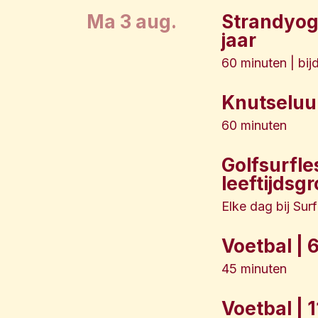
ma 3 aug.
Strandyoga
jaar
60 minuten | bij
Knutseluur 
60 minuten
Golfsurfle
leeftijdsg
Elke dag bij Sur
Voetbal | 
45 minuten
Voetbal | 1