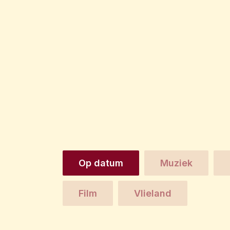
Op datum
Muziek
Film
Vlieland