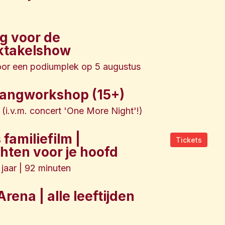
ng voor de
ktakelshow
 voor een podiumplek op 5 augustus
zangworkshop (15+)
(i.v.m. concert 'One More Night'!)
familiefilm |
Tickets
hten voor je hoofd
 jaar | 92 minuten
rena | alle leeftijden