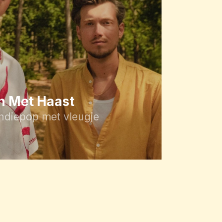
 Met Haast
indiepop met vleugje