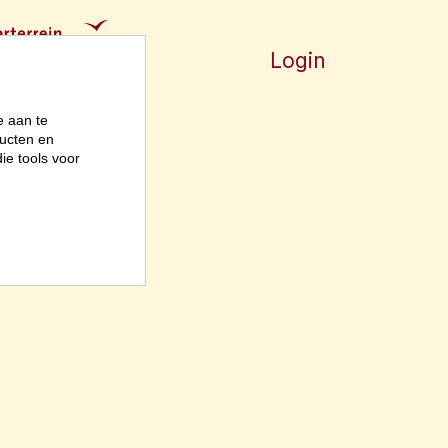
Login
e aan te
ucten en
ie tools voor