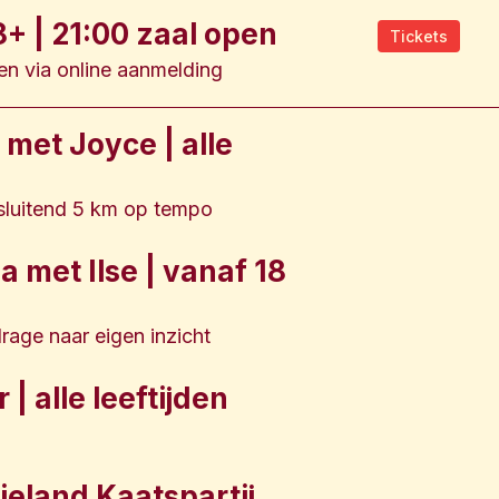
+ | 21:00 zaal open
Tickets
een via online aanmelding
met Joyce | alle
nsluitend 5 km op tempo
 met Ilse | vanaf 18
drage naar eigen inzicht
| alle leeftijden
ieland Kaatspartij