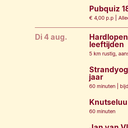
Pubquiz 18
€ 4,00 p.p | All
di 4 aug.
Hardlopen 
leeftijden
5 km rustig, aa
Strandyoga
jaar
60 minuten | bij
Knutseluur 
60 minuten
Jan van Vl