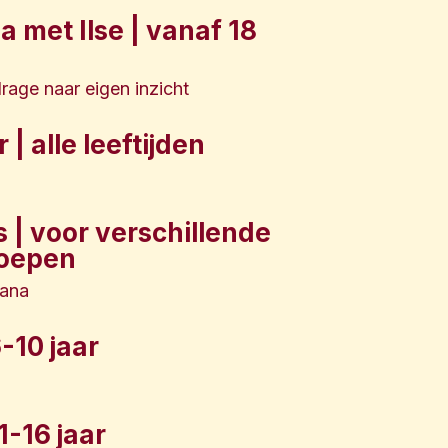
 met Ilse | vanaf 18
drage naar eigen inzicht
| alle leeftijden
s | voor verschillende
roepen
fana
6-10 jaar
1-16 jaar