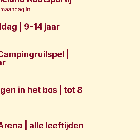
jk maandag in
dag | 9-14 jaar
Campingruilspel |
ar
gen in het bos | tot 8
rena | alle leeftijden