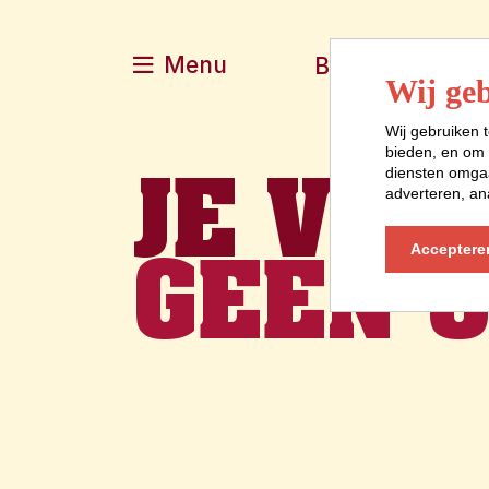
Menu
Boek je verblijf
Wij geb
Wij gebruiken t
bieden, en om 
JE VER
diensten omgaa
adverteren, an
GEEN O
Acceptere