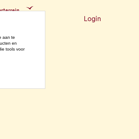
Login
e aan te
ucten en
ie tools voor