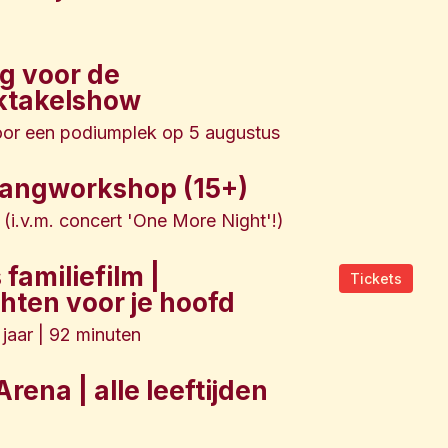
ng voor de
ktakelshow
 voor een podiumplek op 5 augustus
zangworkshop (15+)
(i.v.m. concert 'One More Night'!)
familiefilm |
Tickets
hten voor je hoofd
 jaar | 92 minuten
rena | alle leeftijden