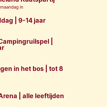
jk maandag in
dag | 9-14 jaar
Campingruilspel |
ar
gen in het bos | tot 8
rena | alle leeftijden