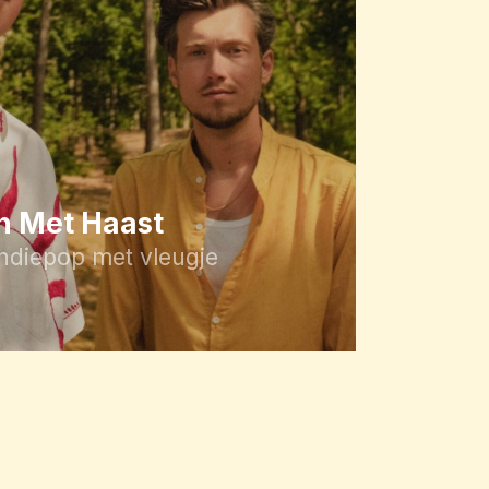
 Met Haast
indiepop met vleugje