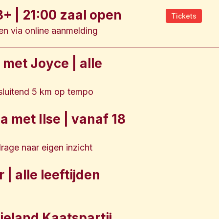
+ | 21:00 zaal open
Tickets
een via online aanmelding
met Joyce | alle
nsluitend 5 km op tempo
 met Ilse | vanaf 18
drage naar eigen inzicht
| alle leeftijden
ieland Kaatspartij