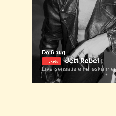
do 6 aug
Jett Rebel
Tickets
Live-sensatie en alleskunner