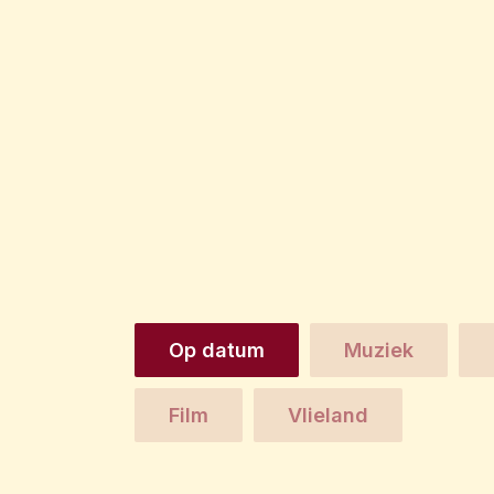
Op datum
Muziek
Film
Vlieland