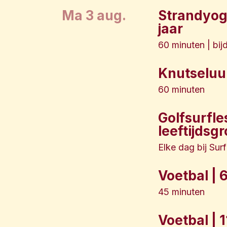
ma 3 aug.
Strandyoga
jaar
60 minuten | bij
Knutseluur 
60 minuten
Golfsurfle
leeftijdsg
Elke dag bij Sur
Voetbal | 
45 minuten
Voetbal | 1