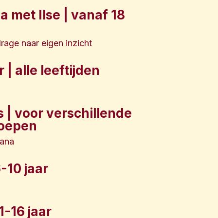
 met Ilse | vanaf 18
drage naar eigen inzicht
| alle leeftijden
s | voor verschillende
roepen
fana
6-10 jaar
1-16 jaar