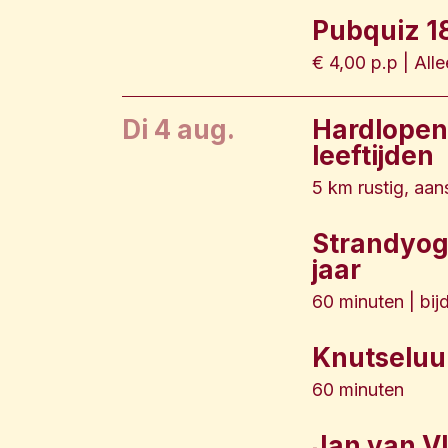
Pubquiz 18
€ 4,00 p.p | All
di 4 aug.
Hardlopen 
leeftijden
5 km rustig, aa
Strandyoga
jaar
60 minuten | bij
Knutseluur 
60 minuten
Jan van Vl