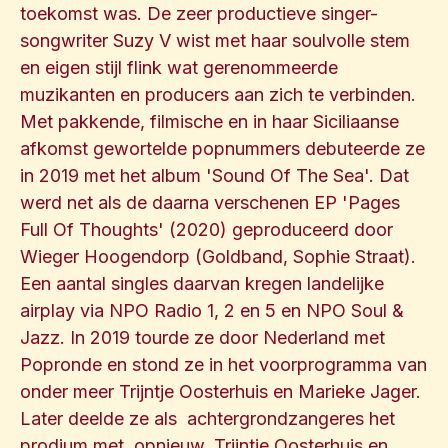
toekomst was. De zeer productieve singer-
songwriter Suzy V wist met haar soulvolle stem
en eigen stijl flink wat gerenommeerde
muzikanten en producers aan zich te verbinden.
Met pakkende, filmische en in haar Siciliaanse
afkomst gewortelde popnummers debuteerde ze
in 2019 met het album 'Sound Of The Sea'. Dat
werd net als de daarna verschenen EP 'Pages
Full Of Thoughts' (2020) geproduceerd door
Wieger Hoogendorp (Goldband, Sophie Straat).
Een aantal singles daarvan kregen landelijke
airplay via NPO Radio 1, 2 en 5 en NPO Soul &
Jazz. In 2019 tourde ze door Nederland met
Popronde en stond ze in het voorprogramma van
onder meer Trijntje Oosterhuis en Marieke Jager.
Later deelde ze als achtergrondzangeres het
prodium met, opnieuw, Trijntje Oosterhuis en