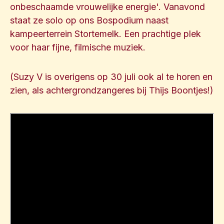
onbeschaamde vrouwelijke energie'. Vanavond
staat ze solo op ons Bospodium naast
kampeerterrein Stortemelk. Een prachtige plek
voor haar fijne, filmische muziek.
(Suzy V is overigens op 30 juli ook al te horen en
zien, als achtergrondzangeres bij Thijs Boontjes!)